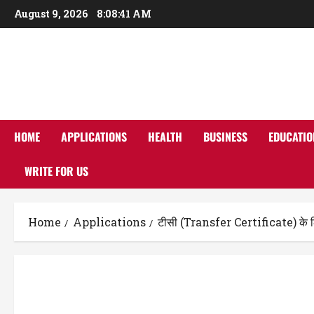
Skip
August 9, 2026
8:08:42 AM
to
content
HOME
APPLICATIONS
HEALTH
BUSINESS
EDUCATIO
WRITE FOR US
Home
Applications
टीसी (Transfer Certificate) के लिए 