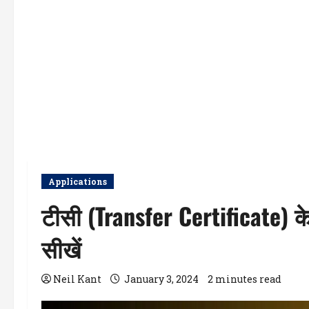
Applications
टीसी (Transfer Certificate) के
सीखें
Neil Kant
January 3, 2024
2 minutes read