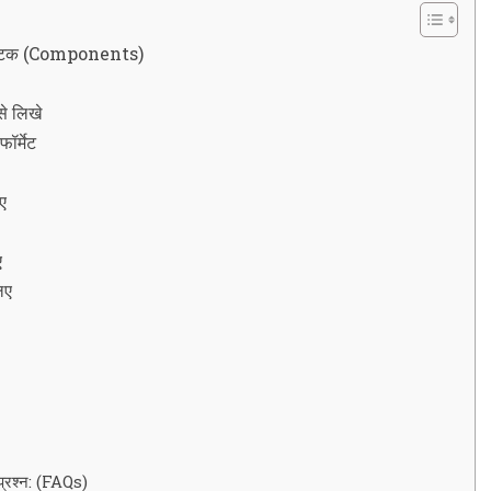
ख घटक (Components)
से लिखे
ॉर्मेट
ए
ए
िए
 प्रश्न: (FAQs)