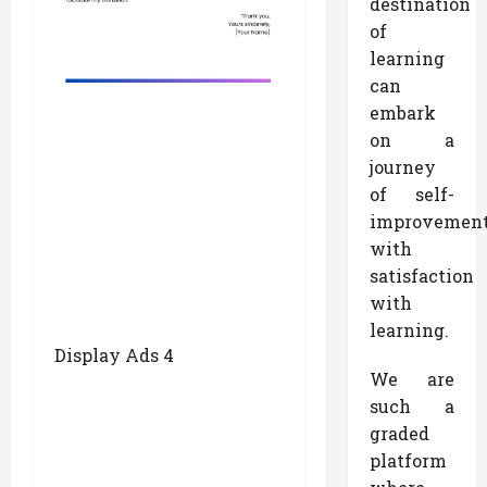
destination
of
learning
can
embark
on a
journey
of self-
improvemen
with
satisfaction
with
learning.
Display Ads 4
We are
such a
graded
platform