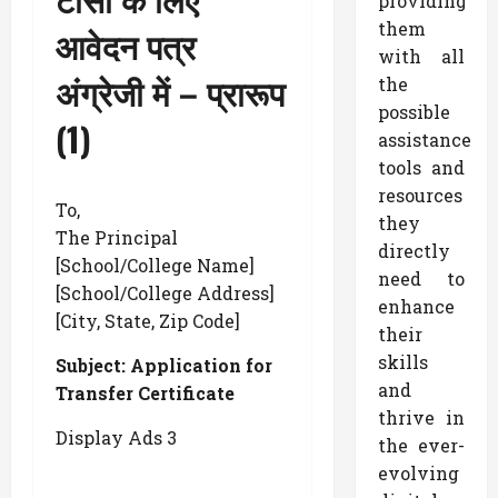
providing
them
आवेदन पत्र
with all
अंग्रेजी में
– प्रारूप
the
possible
(1)
assistance
tools and
resources
To,
they
The Principal
directly
[School/College Name]
need to
[School/College Address]
enhance
[City, State, Zip Code]
their
skills
Subject: Application for
and
Transfer Certificate
thrive in
Display Ads 3
the ever-
evolving