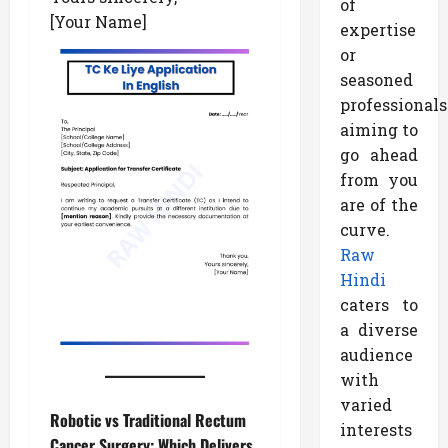
of
[Your Name]
expertise
or
seasoned
professionals
aiming to
go ahead
from you
are of the
curve.
Raw
Hindi
caters to
a diverse
audience
with
varied
Robotic vs Traditional Rectum
interests
Cancer Surgery: Which Delivers