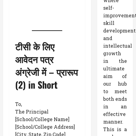
where
self-
improvemen
skill
development
and
टीसी के लिए
intellectual
growth
आवेदन पत्र
in the
अंग्रेजी में
– प्रारूप
ultimate
aim of
(2) in Short
our hub
to meet
both ends
To,
in an
The Principal
effective
[School/College Name]
manner.
[School/College Address]
This is a
[City, State, Zip Code]