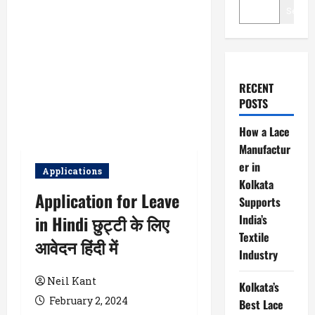
Searc
RECENT
POSTS
How a Lace
Manufactur
er in
Applications
Kolkata
Application for Leave
Supports
in Hindi छुट्टी के लिए
India’s
Textile
आवेदन हिंदी में
Industry
Neil Kant
Kolkata’s
February 2, 2024
Best Lace