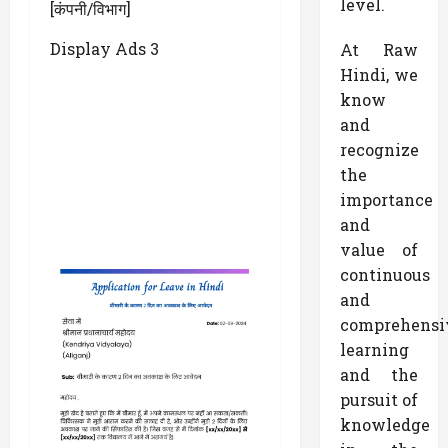
level.
[कंपनी/विभाग]
Display Ads 3
At Raw
Hindi, we
know
and
recognize
the
importance
and
value of
continuous
and
comprehensi
learning
and the
pursuit of
knowledge